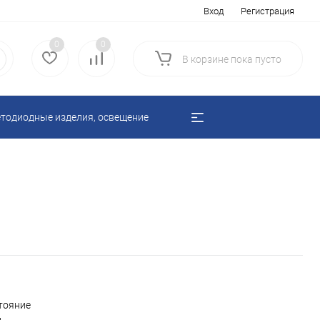
Вход
Регистрация
0
0
В корзине
пока
пусто
тодиодные изделия, освещение
тояние