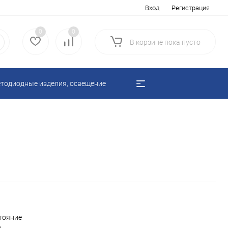
Вход
Регистрация
0
0
В корзине
пока
пусто
тодиодные изделия, освещение
тояние