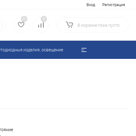
Вход
Регистрация
0
0
В корзине
пока
пусто
тодиодные изделия, освещение
тояние