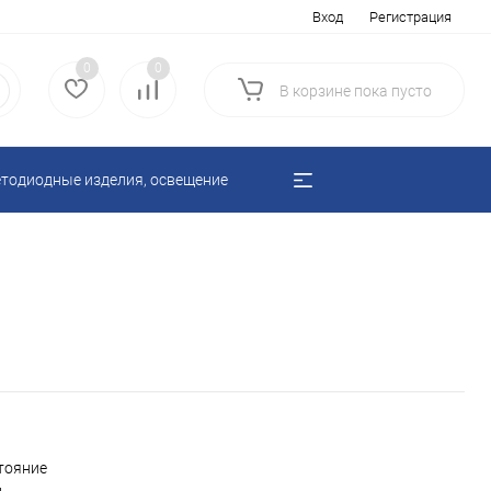
Вход
Регистрация
0
0
В корзине
пока
пусто
тодиодные изделия, освещение
тояние