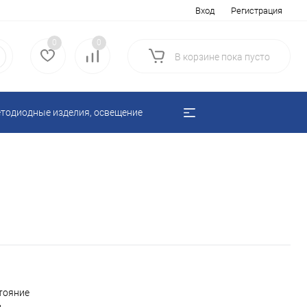
Вход
Регистрация
0
0
В корзине
пока
пусто
тодиодные изделия, освещение
тояние