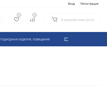
Вход
Регистрация
0
0
В корзине
пока
пусто
тодиодные изделия, освещение