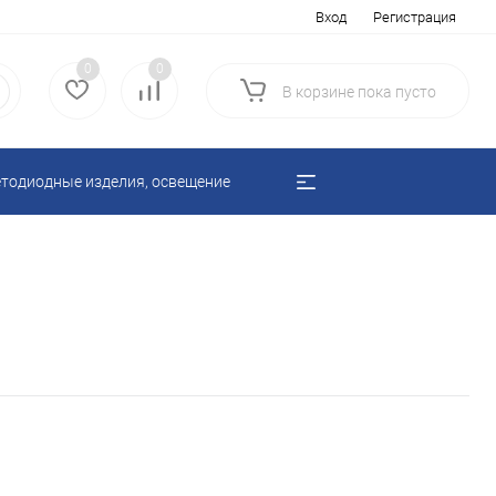
Вход
Регистрация
0
0
В корзине
пока
пусто
тодиодные изделия, освещение