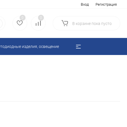
Вход
Регистрация
0
0
В корзине
пока
пусто
тодиодные изделия, освещение