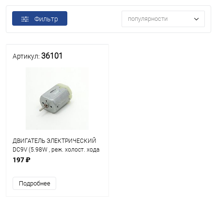
Фильтр
популярности
36101
Артикул:
ДВИГАТЕЛЬ ЭЛЕКТРИЧЕСКИЙ
DC9V (5.98W , реж. холост. хода
-14000об/мин , 0.18A) F280-
197 ₽
23100 (30 х 18 х 24мм вал 2мм
длина 8,5мм) жест. выводы
Подробнее
(ФЕН)