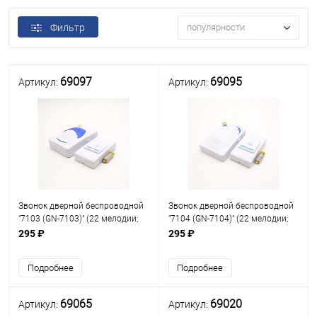
Фильтр
популярности
69097
69095
Артикул:
Артикул:
Звонок дверной беспроводной
Звонок дверной беспроводной
"7103 (GN-7103)" (22 мелодии;
"7104 (GN-7104)" (22 мелодии;
питание: кнопка - бат.1 шт.-23A,
питание: кнопка - бат.1 шт.-23A,
295 ₽
295 ₽
12V; звонок - 2 бат. AA, 1,5V);
12V; звонок - 2 бат. AA, 1,5V);
Максимальное расст.между кн
Максимальное расст.между кн
Подробнее
Подробнее
69065
69020
Артикул:
Артикул: