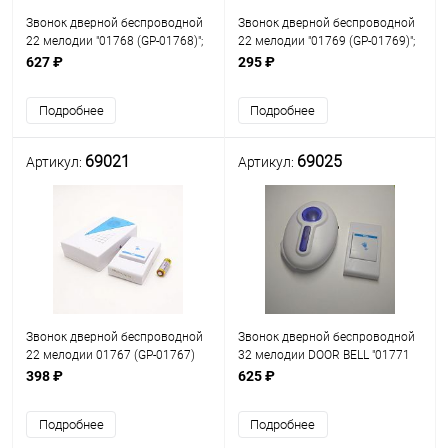
Звонок дверной беспроводной
Звонок дверной беспроводной
22 мелодии "01768 (GP-01768)";
22 мелодии "01769 (GP-01769)";
выбор электронной мелодии;
выбор электронной мелодии;
627 ₽
295 ₽
питание: (кнопка - бат.1 шт.-23А
питание: (кнопка - бат.1 шт.-23А
12V, звонок бат.2 шт.-АА(R6));
12V, звонок бат.2 шт.-АА(R6));
Подробнее
Подробнее
69021
69025
Артикул:
Артикул:
Звонок дверной беспроводной
Звонок дверной беспроводной
22 мелодии 01767 (GP-01767)
32 мелодии DOOR BELL "01771
выбор электронной мелодии;
(GP-01771)"; выбор электронной
398 ₽
625 ₽
питание: (кнопка - бат.1 шт.-23А
мелодии; питание: (кнопка -
12V, звонок бат.2 шт.-АА(R6));
бат.1 шт.-23А 12V, звонок бат.2
Подробнее
Подробнее
шт