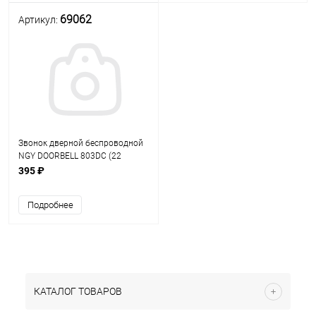
69062
Артикул:
Звонок дверной беспроводной
NGY DOORBELL 803DC (22
мелодии; питание: кнопка - бат.1
395 ₽
шт.-23A, 12V; звонок бат.1
шт.-23A, 12V); Макс. расст.между
Подробнее
кнопк
КАТАЛОГ ТОВАРОВ