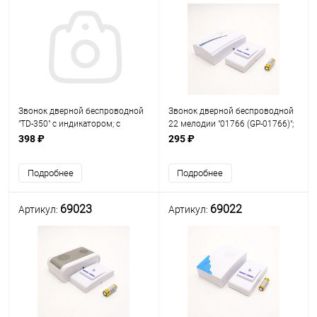
Звонок дверной беспроводной
Звонок дверной беспроводной
"TD-350" с индикатором; с
22 мелодии "01766 (GP-01766)";
регулировкой громкости; выбор
с индикатором; выбор
398 ₽
295 ₽
электронной мелодии
электронной мелодии; питание:
длительностью 25 секунд;
(кнопка - бат.1 шт.-23А 12V,
Подробнее
Подробнее
питание: (кнопка - ба
звонок бат
69023
69022
Артикул:
Артикул: