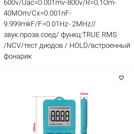
600v/Uac=0.001mv-800v/R=0,1Om-
40MOm/Cx=0.001nF-
9.999mkF/F=0.01Hz- 2MHz//
звук.прозв.соед/ функц:TRUE RMS
/NCV/тест диодов / HOLD/встроенный
фонарик