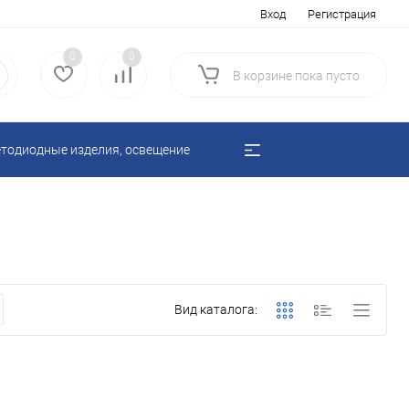
Вход
Регистрация
0
0
В корзине
пока
пусто
тодиодные изделия, освещение
Вид каталога: