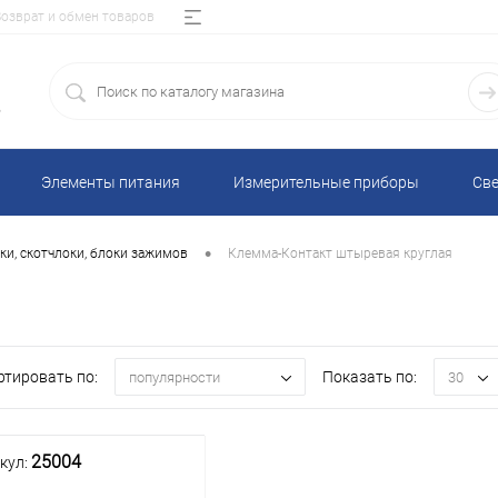
Возврат и обмен товаров
5
Элементы питания
Измерительные приборы
Све
•
ки, скотчлоки, блоки зажимов
Клемма-Контакт штыревая круглая
ртировать по:
Показать по:
популярности
30
25004
кул: