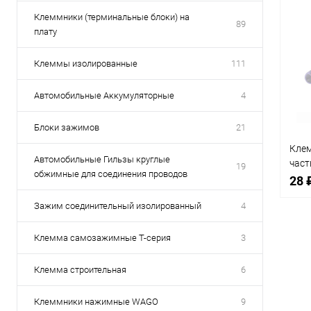
Клеммники (терминальные блоки) на
89
плату
Клеммы изолированные
111
Автомобильные Аккумуляторные
4
Блоки зажимов
21
Кле
Автомобильные Гильзы круглые
част
19
обжимные для соединения проводов
круг
28 
DJ21
Зажим соединительный изолированный
4
(ком
(пул
нике
Клемма самозажимные Т-серия
3
Клемма строительная
6
Срав
В
Клеммники нажимные WAGO
9