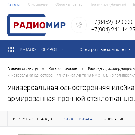
Каталог
О компании
Обратная связь
Прайс лист (Наличие)
+7(8452) 320-330
+7(904) 241-14-2
КАТАЛОГ ТОВАРОВ
Электронные компоненты
•
•
Главная страница
Каталог товаров
Расходные, изолирующие 
Универсальная односторонняя клейкая лента 48 мм х 10 м из полипропил
Универсальная односторонняя клейкая
армированная прочной стеклотканью.
ВЕРНУТЬСЯ В РАЗДЕЛ
ОБЗОР ТОВАРА
ОПИСАНИЕ