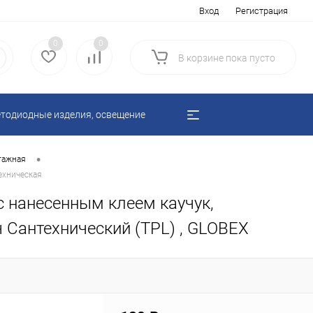
Вход
Регистрация
0
0
В корзине
пока
пусто
тодиодные изделия, освещение
•
тажная
ехническая
с нанесенным клеем каучук,
 Сантехнический (TPL) , GLOBEX