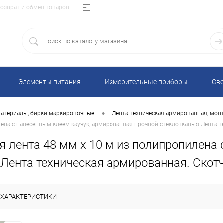
Возврат и обмен товаров
5
Элементы питания
Измерительные приборы
Све
•
материалы, бирки маркировочные
Лента техническая армированная, мон
ена с нанесенным клеем каучук, армированная прочной стеклотканью.Лента т
 лента 48 мм х 10 м из полипропилена 
Лента техническая армированная. Скотч
ХАРАКТЕРИСТИКИ