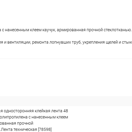
 с нанесенным клеем каучук, армированная прочной стеклотканью.
я и вентиляции, ремонта лопнувших труб, укрепления щелей и стык
я односторонняя клейкая лента 48
 полипропилена с нанесенным клеем
рованная прочной
Лента техническая [78598]