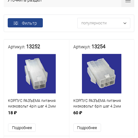
Уточнить раздел
Фильтр
популярности
13252
13254
Артикул:
Артикул:
КОРПУС РАЗЪЕМА питания
КОРПУС РАЗЪЕМА питания
низковольт 4pin шаг 4.2мм
низковольт 6pin шаг 4.2мм
(MINI-FIT) гнездовая часть MF-
(MINI-FIT) гнездовая часть MF-
18 ₽
60 ₽
2x2M (ответная штыревая часть
2x3M (ответная штыревая часть
MF-2x2F) с фиксац 300V, ток 7A
MF-2x3F) с фиксац 300V, ток 7A
Подробнее
Подробнее