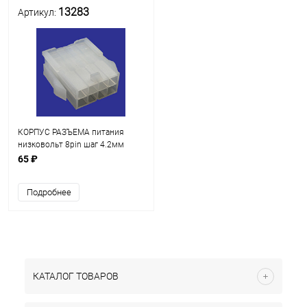
13283
Артикул:
КОРПУС РАЗЪЕМА питания
низковольт 8pin шаг 4.2мм
(MINI-FIT) гнездовая часть MF-
65 ₽
2x4M (ответная штыревая часть
MF-2x4F) с фиксац 300V, ток 7A
Подробнее
КАТАЛОГ ТОВАРОВ