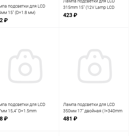
Лампа подсветки для LCD
мпа подсветки для LCD
315mm 15" (12V Lamp LCD
мм 15" (D=1.8 мм)
315х4mm, 60 белый светодиод
423 ₽
юминесцентная лампа CCFL
2 ₽
3020) (код 25919 )
луоресцентная лампа с хол
Сравнение
Нет в наличии
В
внение
Нет в наличии
В
избранное
ранное
мпа подсветки для LCD
Лампа подсветки для LCD
7мм 15,4" D=1.5mm
350мм 17" двойная ( l=340mm
8453/1) Люминесцентная
) (Lamp LCD 350mm х10мм
8 ₽
481 ₽
мпа CCFL (Флуоресцентная
DOUBLE (17") ) корпус 10мм
мпа с холодным катодом)
26899