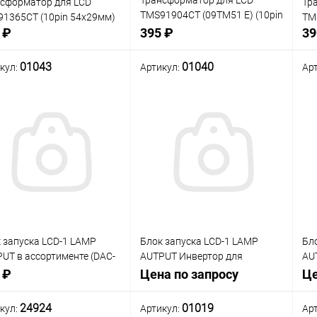
Трансформатор для LCD
сформатор для LCD
Тр
TMS91904CT (09TM51 E) (10pin
1365CT (10pin 54х29мм)
TM
55х28мм)
 ₽
395 ₽
39
01043
01040
кул:
Артикул:
Ар
В корзину
В корзину
нение
Сравнение
Сра
В наличии: 1шт.
В наличии: 1шт.
В
анное
избранное
изб
 запуска LCD-1 LAMP
Блок запуска LCD-1 LAMP
Бл
UT в ассортименте (DAC-
AUTPUT Инвертор для
AU
06 , VV553 и др. ) для ЖК
ноутбуков Sumida PWB-
Пит
 ₽
Цена по запросу
Це
визоров (инвертор)
IV10135T (DAC-07B037) (10мм
дл
RTER LAMP LCD-N 1
х 135мм) (код M-171-5860)
10"
24924
01019
кул:
Артикул:
Ар
атюрный в ассортимен
ра