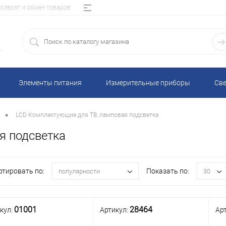
Возврат и обмен товаров
5
Элементы питания
Измерительные приборы
Све
•
LCD Комплектующие для ТВ, ламповая подсветка
я подсветка
ртировать по:
Показать по:
популярности
30
01001
28464
кул:
Артикул:
Ар