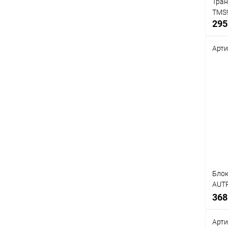
Тран
TMS9
295
Арти
Срав
В
избр
Блок
AUTP
08N0
368
теле
INVE
Арти
мини