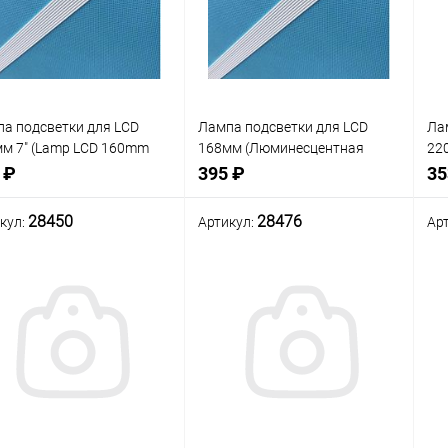
а подсветки для LCD
Лампа подсветки для LCD
Ла
м 7" (Lamp LCD 160mm
168мм (Люминесцентная
22
 28463
лампа CCFL (Флуоресцентная
15
 ₽
395 ₽
35
лампа с холодным катодом)
для LCD панелей телевизоров,
28450
28476
кул:
Артикул:
Ар
мониторов, ноутбуков,
нение
Сравнение
Сра
Нет в наличии
Нет в наличии
В
анное
избранное
изб