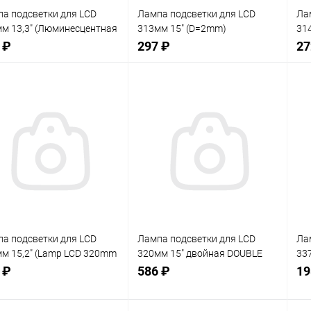
а подсветки для LCD
Лампа подсветки для LCD
Ла
м 13,3" (Люминесцентная
313мм 15" (D=2mm)
314
а CCFL (Флуоресцентная
(Люминесцентная лампа CCFL
(Л
 ₽
297 ₽
27
а с холодным катодом)
(Флуоресцентная лампа с
(Ф
LCD панелей телевизоров,
холодным катодом
торов, ноутб
нение
Сравнение
Сра
Нет в наличии
Нет в наличии
В
анное
избранное
изб
а подсветки для LCD
Лампа подсветки для LCD
Ла
м 15,2" (Lamp LCD 320mm
320мм 15" двойная DOUBLE
33
") ) 28452
(28452/1) (Люминесцентная
(2
 ₽
586 ₽
19
лампа CCFL (Флуоресцентная
ла
лампа с холодным катодом)
ла