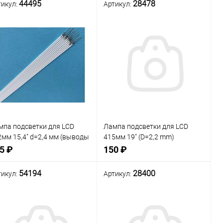
я LCD панелей телевизоров,
44495
28478
тикул:
Артикул:
внение
Сравнение
Нет в наличии
Нет в наличии
В
В
ранное
избранное
мпа подсветки для LCD
Лампа подсветки для LCD
2мм 15,4" d=2,4 мм (выводы
415мм 19" (D=2,2 mm)
м)
Люминесцентная лампа CCFL
5 ₽
150 ₽
(Флуоресцентная лампа с
холодным катодом)
54194
28400
тикул:
Артикул:
внение
Сравнение
Нет в наличии
Нет в наличии
В
В
ранное
избранное