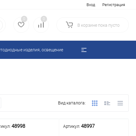
Вход
Регистрация
0
0
В корзине
пока
пусто
тодиодные изделия, освещение
Вид каталога:
48998
48997
тикул:
Артикул: