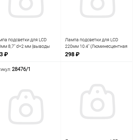
мпа подсветки для LCD
Лампа подсветки для LCD
0мм 8,7" d=2 мм (выводы
220мм 10.4" (Люминесцентная
мм) CCFL
лампа CCFL (Флуоресцентная
3 ₽
298 ₽
лампа с холодным катодом)
для LCD панелей телевизоров,
28476/1
тикул:
мониторов, ноутб
внение
Сравнение
Нет в наличии
Нет в наличии
В
В
ранное
избранное