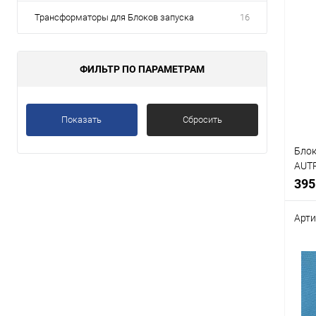
Трансформаторы для Блоков запуска
16
ФИЛЬТР ПО ПАРАМЕТРАМ
Показать
Сбросить
Блок
AUTP
х 14
395
Арти
Срав
В