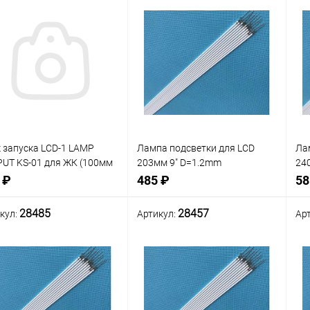
 запуска LCD-1 LAMP
Лампа подсветки для LCD
Ла
UT KS-01 для ЖК (100мм
203мм 9" D=1.2mm
24
мм) (инвертор)
(Люминесцентная лампа CCFL
ла
 ₽
485 ₽
58
(Флуоресцентная лампа с
ла
холодным катодом) для LCD
дл
28485
28457
кул:
Артикул:
Ар
панелей телевизоров,
мо
В корзину
В корзину
мониторов,
нение
Сравнение
Сра
В наличии: 1шт.
В наличии: 1шт.
В