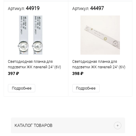
44919
44497
Артикул:
Артикул:
Светодиодная планка для
Светодиодная планка для
подсветки ЖК панелей 24" (6V)
подсветки ЖК панелей 24" (6V)
(4+4линзы) MS-L2694 V2
(4линзы) MS-L1936 V1 (416 мм,
397 ₽
398 ₽
(комплект 2 планки по 415 мм
4 линзы)
4+4линзы)
Подробнее
Подробнее
КАТАЛОГ ТОВАРОВ