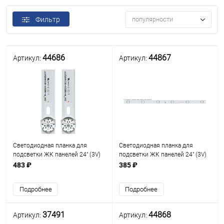
Фильтр
популярности
44686
44867
Артикул:
Артикул:
Светодиодная планка для
Светодиодная планка для
подсветки ЖК панелей 24" (3V)
подсветки ЖК панелей 24" (3V)
(5линз) 4708-K236WD-
(6линз) ZDCX236D06-ZC14F-02
483 ₽
385 ₽
A1213K01 (388 мм, 5 линз)
(440 мм, 6 линз)
Подробнее
Подробнее
37491
44868
Артикул:
Артикул: