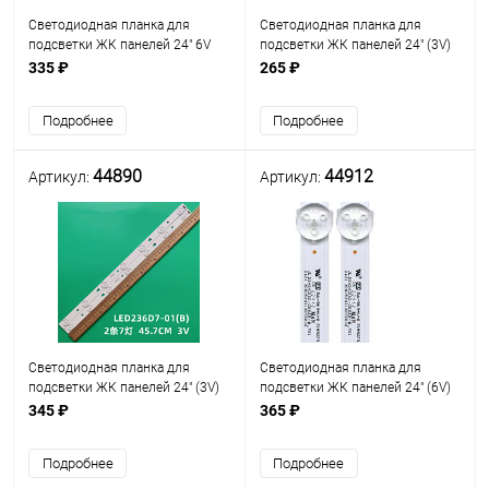
Светодиодная планка для
Светодиодная планка для
подсветки ЖК панелей 24" 6V
подсветки ЖК панелей 24" (3V)
(4линзы) MS-L2668 V2 (440 мм,
(5линз) PB04D397103BL041-
335 ₽
265 ₽
4 линзы)
001H (395 мм, 5 линз)
Подробнее
Подробнее
44890
44912
Артикул:
Артикул:
Светодиодная планка для
Светодиодная планка для
подсветки ЖК панелей 24" (3V)
подсветки ЖК панелей 24" (6V)
(7линз) LED236D7-01(B) (457
(4+4линзы) JL.D24041330-
345 ₽
365 ₽
мм, 7 линз)
006AS-M (комплект 2 планки по
440 мм 4+4линзы)
Подробнее
Подробнее