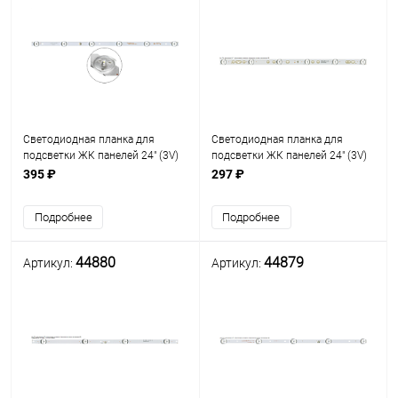
Светодиодная планка для
Светодиодная планка для
подсветки ЖК панелей 24" (3V)
подсветки ЖК панелей 24" (3V)
(6линз) CC02236D427V08 (427
(6линз) XJ236D06-ZC21FG-04
395 ₽
297 ₽
мм, 6 линз)
(440 мм, 6 линз)
Подробнее
Подробнее
44880
44879
Артикул:
Артикул: