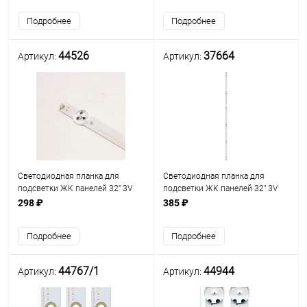
Подробнее
Подробнее
44526
37664
Артикул:
Артикул:
Светодиодная планка для
Светодиодная планка для
подсветки ЖК панелей 32" 3V
подсветки ЖК панелей 32" 3V
(6линз) SVJ320AK0_Rev07_6LED
(6линз)
298 ₽
385 ₽
(SVJ320AG2, JL.D3261235-
SVJ320AK3&SVJ320AL1_Rev01_6LED
562MM-V01, LB-C320X13-E7-L-G1-
(561 мм, 6 линз) разъем слева сбоку
Подробнее
Подробнее
SE) (585 мм, 6
3pin, гн, 561ммх12мм
44767/1
44944
Артикул:
Артикул: