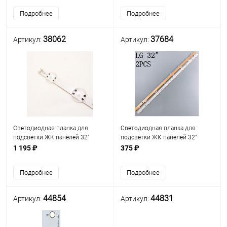
DRT 3148 Rev0.1 2) (Марк.V18
Подробнее
Подробнее
DRT 3148) (V18
38062
37684
Артикул:
Артикул:
Светодиодная планка для
Светодиодная планка для
подсветки ЖК панелей 32"
подсветки ЖК панелей 32"
(8линз) 6916L-3148A (660мм, 8
(8линз)
1 195 ₽
375 ₽
линз), 660ммх15мм, (32 V18
SSC_32LJ61_HD_8LED_REV03
DRT3148 Rev0.1 2) (Марк.V18
(600 мм 8 линз) LG Innotek
Подробнее
Подробнее
DRT 3148)
(Марк. SSC_32LJ61_HD) разъем
2 pin, пл
44854
44831
Артикул:
Артикул: