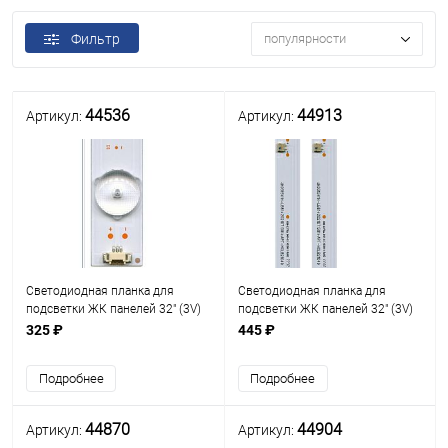
Фильтр
популярности
44536
44913
Артикул:
Артикул:
Светодиодная планка для
Светодиодная планка для
подсветки ЖК панелей 32" (3V)
подсветки ЖК панелей 32" (3V)
(10линз) LED315D10-07(B) (637
(5+5линз) JHD315V1H-LB81
325 ₽
445 ₽
мм, 10 линз)
(комплект 2 планки по 557 мм
5+5 линз) Uпит. св/д.=3V,
Подробнее
Подробнее
Разъем подкл 2pi
44870
44904
Артикул:
Артикул: