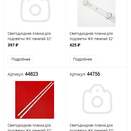
Светодиодная планка для
Светодиодная планка для
подсветки ЖК панелей 32"
подсветки ЖК панелей 32"
(6линз) (3V) RF-AE320E30-
(6линз) 035-320-3030-FC (580
397 ₽
425 ₽
0601S-06A3
мм, 6 линз) (марк. LA013) Uпит.
св/д=3V, разъём 3PIN гнездо,
Подробнее
Подробнее
алюмин. пл
44823
44756
Артикул:
Артикул:
Светодиодная планка для
Светодиодная планка для
подсветки ЖК панелей 32"
подсветки ЖК панелей 32"