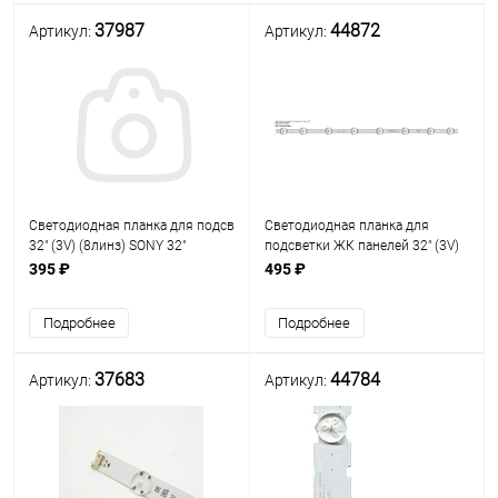
37987
44872
Артикул:
Артикул:
Светодиодная планка для подсветки ЖК панелей
Светодиодная планка для
32" (3V) (8линз) SONY 32"
подсветки ЖК панелей 32" (3V)
DIRECT_FIJI_32V_A_3228_8LEDs_REV1.2_140404TV
(8линз) SSC_Y19_32LM55_REV00
395 ₽
495 ₽
подключ.разъём 2PIN штекер платфор
(600 мм 8 линз) крупные
овальные линзы
Подробнее
Подробнее
37683
44784
Артикул:
Артикул: