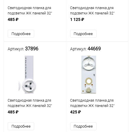
Светодиодная планка для
Светодиодная планка для
подсветки ЖК панелей 32"
подсветки ЖК панелей 32"
(7линз) 5800-W32001-3P00 (606
(7линз) 6916L-1295A
485 ₽
1 125 ₽
мм, 7 линз) Uпит. св/д.=3V,
Разъем подкл 2pin гн.,
Подробнее
Подробнее
606х18мм/ 7 светодио
37896
44669
Артикул:
Артикул:
Светодиодная планка для
Светодиодная планка для
подсветки ЖК панелей 32"
подсветки ЖК панелей 32"
(7линз) HD ROW2.1 Rev1.0 2 B2-
(7линз) LBM320P0101-FC-2 (614
485 ₽
425 ₽
Type 6916L-1437A,
мм, 7 линз) (габариты 614 х
подключ.разъём 2PIN (планка
18,3х1мм) Uпит. св/д=3V,
Подробнее
Подробнее
B2 630 х 12мм), Uпит=3V,
разъём 3PIN гн., 7