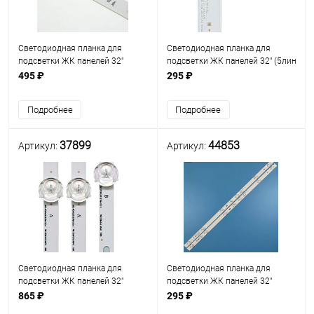
Светодиодная планка для
Светодиодная планка для
подсветки ЖК панелей 32"
подсветки ЖК панелей 32" (5линз)
(5линз) SSC_32inch_HD_REV05
(3V)
495 ₽
295 ₽
(590 мм 5 линз) LG Innotek
2015SONY_TPZ32_FCOM_A05_REV1.0
(Марк. 32LH51_HD), Uпит. св/
(522 мм 5 линз) Uпит. св/д=3V
Подробнее
Подробнее
д=3V, платформа
37899
44853
Артикул:
Артикул:
Светодиодная планка для
Светодиодная планка для
подсветки ЖК панелей 32"
подсветки ЖК панелей 32"
(6+6+7линз) POLA2.0 32"
(6линз) (3V) 32HR332M06A0
865 ₽
295 ₽
(комплект: 2 планки по 600 мм
(540 мм, 6 линз)