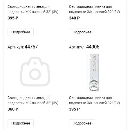
Светодиодная планка для
Светодиодная планка для
подсветки ЖК панелей 32" (3V)
подсветки ЖК панелей 32" (3V)
(6линз) JL.D32061330-032BS-M
(6линз) MS-T320-3030-08A (575
395 ₽
340 ₽
(618 мм, 6 линз) Uпит. св/д=3V
мм, 6 линз)
Подробнее
Подробнее
44757
44905
Артикул:
Артикул:
Светодиодная планка для
Светодиодная планка для
подсветки ЖК панелей 32" (3V)
подсветки ЖК панелей 32" (3V)
(7линз) JL.D32071235-334AS-M
(7линз) JL.D32071330-001CS-M
360 ₽
395 ₽
(590х12мм, 7 линз, 3-х
(545 мм, 7 линз) Uпит. =3V
вольтовые светодиоды)
Подробнее
Подробнее