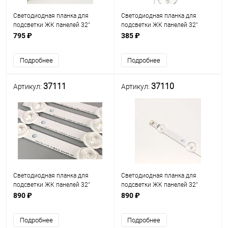
Светодиодная планка для
Светодиодная планка для
подсветки ЖК панелей 32"
подсветки ЖК панелей 32"
(8линз+7+7) 32"ROW2.1
(9линз) (3V) HL-2A320A28-
795 ₽
385 ₽
Комплект из 3-х штук (1 планка
0901S-06 (581 мм, 9 линз) Uпит
A2 - 8 линз) + (2 планки A1 - 7
св/д=3V
Подробнее
Подробнее
линз)
37111
37110
Артикул:
Артикул:
Светодиодная планка для
Светодиодная планка для
подсветки ЖК панелей 32"
подсветки ЖК панелей 32"
(9линз) (планка A 650 х 12мм)
(9линз) (планка B 650 х 12мм)
890 ₽
890 ₽
Подробнее
Подробнее