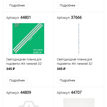
6 линз и планка 600 мм 7 линз)
Подробнее
Подробнее
(2 планки A
44801
37666
Артикул:
Артикул:
Светодиодная планка для
Светодиодная планка для
подсветки ЖК панелей 32"
подсветки ЖК панелей 32"
(6линз) (3V) A-HWCQ32D676
(6линз) (3V) JL.D32061330-
345 ₽
345 ₽
(633 мм, 6 линз), Uпит св/д.=3V
004AS-M (555 мм, 6 линз) Uпит.
св/д=3V
Подробнее
Подробнее
44809
44707
Артикул:
Артикул: