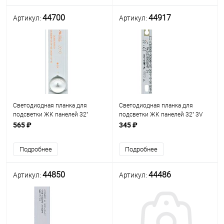
44700
44917
Артикул:
Артикул:
Светодиодная планка для
Светодиодная планка для
подсветки ЖК панелей 32"
подсветки ЖК панелей 32" 3V
(9линз) GC32D09-ZC14-05
(5линз) LED32D05-ZC26AG-02T
565 ₽
345 ₽
(550 мм, 5 линз) разъём
подключ. 3PIN штекер, линза
Подробнее
Подробнее
круглая на квадрат
44850
44486
Артикул:
Артикул: