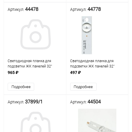
44478
44778
Артикул:
Артикул:
Светодиодная планка для
Светодиодная планка для
подсветки ЖК панелей 32"
подсветки ЖК панелей 32"
(7линз) LBUA-SDL320X1-S08B
(7линз) PN-EL-32-21--V0 (610 мм,
965 ₽
497 ₽
(SW32 3228 07 REV1.4)
7 линз) Uпит. св/д= 3V
Подробнее
Подробнее
37899/1
44504
Артикул:
Артикул: