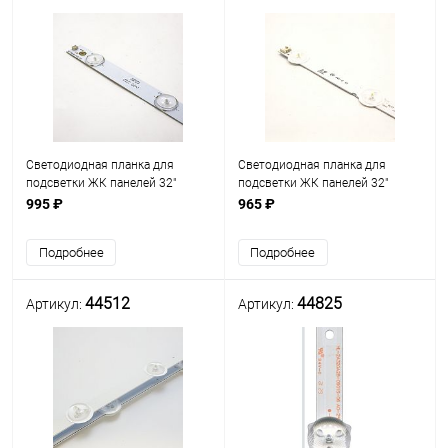
Светодиодная планка для
Светодиодная планка для
подсветки ЖК панелей 32"
подсветки ЖК панелей 32"
(8линз) GJ-315-D508-V6
(8линз) LG 32" (3V) HD ROW210
995 ₽
965 ₽
RFVO 9 1 A2-TYPE 6916-1205A
Подробнее
Подробнее
44512
44825
Артикул:
Артикул: