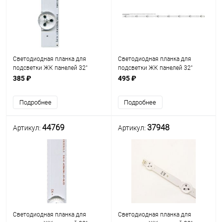
Светодиодная планка для
Светодиодная планка для
подсветки ЖК панелей 32"
подсветки ЖК панелей 32"
(8линз) (3V) D1GE-320SC0-R2
(8линз) (3V) SVG320AE1_REV4
385 ₽
495 ₽
(580мм, 8 линз)
(625 мм, 8 линз) Uпит. св/д. - 3V
Подробнее
Подробнее
44769
37948
Артикул:
Артикул:
Светодиодная планка для
Светодиодная планка для