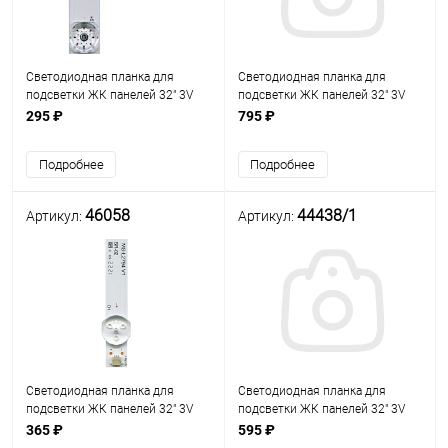
Светодиодная планка для
Светодиодная планка для
подсветки ЖК панелей 32" 3V
подсветки ЖК панелей 32" 3V
(6линз) 4708-K320WD-
(6линз) 660х20мм, CF-6LED-11-3,
295 ₽
795 ₽
A1113N41 (4708-K320WD-
платформа фольгирован.
A3113N11/4708-K320WD-
стеклотекстолит
Подробнее
Подробнее
A3113N41) (570 мм, 6 линз)
46058
44438/1
Артикул:
Артикул:
Светодиодная планка для
Светодиодная планка для
подсветки ЖК панелей 32" 3V
подсветки ЖК панелей 32" 3V
(6линз) MS-L2794 V1 2018-08-13,
(6линз) RH-D32071235-01-6LED
365 ₽
595 ₽
580х15мм.
(планка 590х12мм)