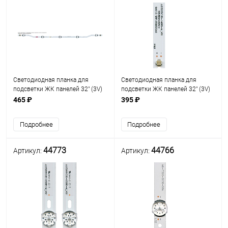
Светодиодная планка для
Светодиодная планка для
подсветки ЖК панелей 32" (3V)
подсветки ЖК панелей 32" (3V)
(5линз) V8DN-320SM0-R1
(5линз) JL.D32051330-140BS-M
465 ₽
395 ₽
(изогнутая, 5 линз)
(564 мм, 5 линз) Uпит. св/д.=3V
Подробнее
Подробнее
44773
44766
Артикул:
Артикул: