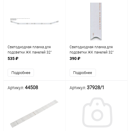
Светодиодная планка для
Светодиодная планка для
подсветки ЖК панелей 32"
подсветки ЖК панелей 32"
(7линз) (3V) CRH-
(7линз) 191223V2.0 94V-0
535 ₽
390 ₽
A323030020759 REV1.0
(600х18 мм, 7 линз, 3-х
(изогнутая, 7 линз) Uпит свд=3V
вольтовые светодиоды) Uпит.
Подробнее
Подробнее
св/д=3V
44508
37928/1
Артикул:
Артикул: