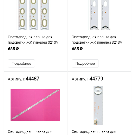
Светодиодная планка для
Светодиодная планка для
подсветки ЖК панелей 32" 3V
подсветки ЖК панелей 32" 3V
(7+7+7линз) LB-PF3030-
(7+7линз) (2 планки по 615 мм
685 ₽
685 ₽
GJD2P53153X7AHV2-D
7 линз) Direct 16Y 32 FHD A-Type
(Комплект 3 планки по 620 мм
Rev.0.0 (марк. 32LH60_FHD_A)
Подробнее
Подробнее
7 линз)
44487
44779
Артикул:
Артикул:
Светодиодная планка для
Светодиодная планка для