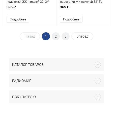
подсветки ЖК панелей 32" 3V
подсветки ЖК панелей 32" 3V
(7линз) 665х20мм , CF-7LED-9.5-
(7линз) ShineOn 2D02296 Rev.E
395 ₽
365 ₽
3 (3В на каждую линзу)
(598 мм, 7 линз)
платформа фольгирован.
Подробнее
Подробнее
стеклотекстолит
Назад
1
2
3
Вперед
КАТАЛОГ ТОВАРОВ
РАДИОМИР
ПОКУПАТЕЛЮ