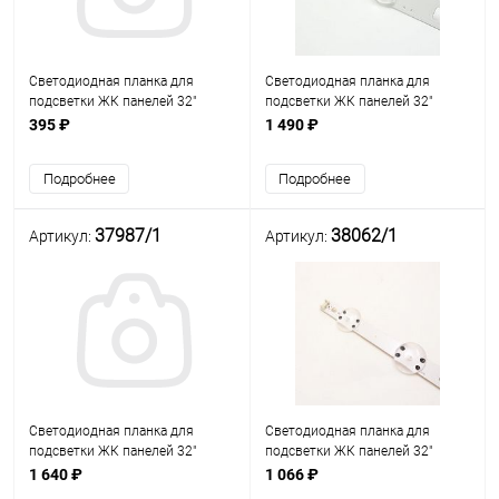
Светодиодная планка для
Светодиодная планка для
подсветки ЖК панелей 32"
подсветки ЖК панелей 32"
(7линз) POLA2.0 32" (32" B Type
(8+8+8линз) 32inch NDSOEM
395 ₽
1 490 ₽
Rev00 2019.8.10 600 мм 7 линз)
(комплект: 3 планки по 612 мм
разъем 2pin, гн. метал.
8 линз)
Подробнее
Подробнее
платформа с
37987/1
38062/1
Артикул:
Артикул:
Светодиодная планка для
Светодиодная планка для
подсветки ЖК панелей 32"
подсветки ЖК панелей 32"
(8+8+8линз) SONY 32" Комплект
(8линз) 6916L-3148A (660мм, 8
1 640 ₽
1 066 ₽
из 3-х планок
линз), 660ммх15мм, (32 V18