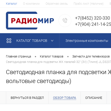
Каталог
О компании
Обратная связь
Прайс лист (Наличие)
+7(8452) 320-330
+7(904) 241-14-2
КАТАЛОГ ТОВАРОВ
Электронные компоненты
•
•
Главная страница
Каталог товаров
Запчасти для телевизоров
Светодиодная планка для подсветки ЖК панелей 32" (3V) (7линз) JL.D320
Светодиодная планка для подсветки ЖК
вольтовые светодиоды)
ВЕРНУТЬСЯ В РАЗДЕЛ
ОБЗОР ТОВАРА
ОПИСАНИЕ