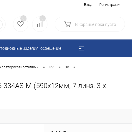
Вход
Регистрация
0
0
В корзине
пока
пусто
тодиодные изделия, освещение
•
•
•
о светорассеивателями
32"
3V
-334AS-M (590х12мм, 7 линз, 3-х