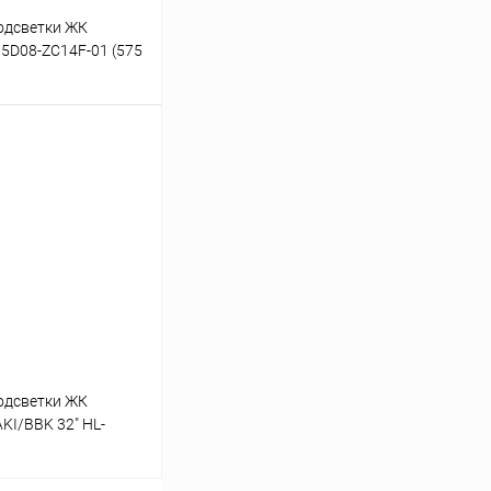
одсветки ЖК
15D08-ZC14F-01 (575
. платформа алюмин.
ину
ичии: 3шт.
одсветки ЖК
AKI/BBK 32" HL-
20031, ZDCX32D07-