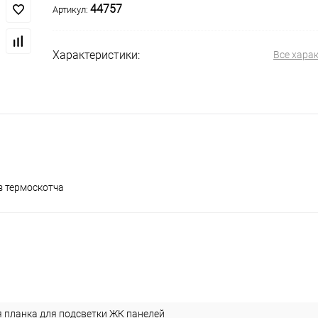
44757
Артикул:
Характеристики:
Все хара
з термоскотча
 планка для подсветки ЖК панелей