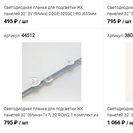
Светодиодная планка для подсветки ЖК
Светодиодна
панелей 32" 3V (9линз) D2GE-320SC1-R0 (655мм
панелей 32"
х12мм, SHARP_FHD (Samsung
подключ.разъ
495 ₽
795 ₽
/ шт
/ шт
SVS320A9LED_SC0) BN96-28488A/BN96-28489A (
,620ммх17мм,
44512
380
Артикул:
Артикул:
В корзину
Сравнение
Сравнение
В наличии: 2шт.
В избранное
В избранн
Светодиодная планка для подсветки ЖК
Светодиодна
панелей 32" (8линз+7+7) 32"ROW2.1 Комплект из
панелей 32" 
3-х штук (1 планка A2 - 8 линз) + (2 планки A1 - 7
линз), 660мм
795 ₽
1 066 ₽
/ шт
/ 
линз)
(Марк.V18 DR