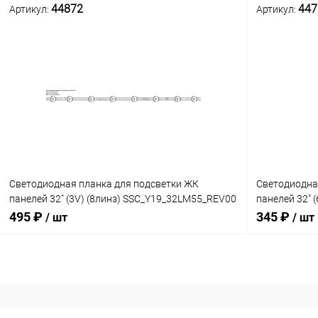
44872
447
Артикул:
Артикул:
В корзину
Сравнение
Сравнение
В наличии: 3шт.
В избранное
В избранн
Светодиодная планка для подсветки ЖК
Светодиодна
панелей 32" (3V) (8линз) SSC_Y19_32LM55_REV00
панелей 32" 
(600 мм 8 линз) крупные овальные линзы
мм, 6 линз) 
495 ₽
345 ₽
/ шт
/ шт
В корзину
К сравнению
К сравнен