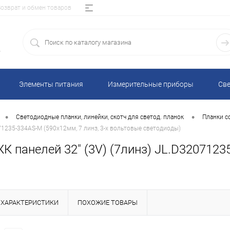
Возврат и обмен товаров
5
Элементы питания
Измерительные приборы
Све
•
•
Светодиодные планки, линейки, скотч для светод. планок
Планки с
71235-334AS-M (590х12мм, 7 линз, 3-х вольтовые светодиоды)
 панелей 32" (3V) (7линз) JL.D32071235
ХАРАКТЕРИСТИКИ
ПОХОЖИЕ ТОВАРЫ