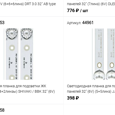
V (6+6+6линз) DRT 3.0 32" AB type
панелей 32" (7линз) (6V) D
лект 3 планки по 590 мм 6 линз)
(изогнутая, 7 линз) Uпит. св
776 ₽
/ шт
 разъём 2P
подключ. по 3PIN гн.
53
44961
Артикул:
В корзину
В корз
Сравнение
В наличии: 5шт.
В нал
ое
В избранное
я планка для подсветки ЖК
Светодиодная планка для п
4+2линзы) SHIVAKI / BBK 32" (6V)
панелей 32" (6V) (5+5линз) J
S-L0928-L(R) V2 2015-10-28, разъем
D32030501AM-S (2 планки по
398 ₽
у, плат
58