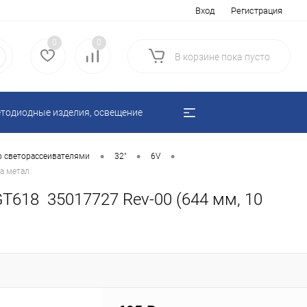
Вход
Регистрация
0
0
В корзине
пока
пусто
тодиодные изделия, освещение
•
•
•
о светорассеивателями
32"
6V
а метал
T618 35017727 Rev-00 (644 мм, 10