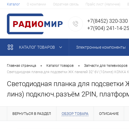
Каталог
О компании
Обратная связь
Прайс лист (Наличие)
+7(8452) 320-330
+7(904) 241-14-2
КАТАЛОГ ТОВАРОВ
Электронные компоненты
•
•
Главная страница
Каталог товаров
Запчасти для телевизоров
Светодиодная планка для подсветки ЖК панелей 32" 6V (10линз) KONKA K
Светодиодная планка для подсветки Ж
линз) подключ.разъём 2PIN, платфор
ВЕРНУТЬСЯ В РАЗДЕЛ
ОБЗОР ТОВАРА
ОПИСАНИЕ