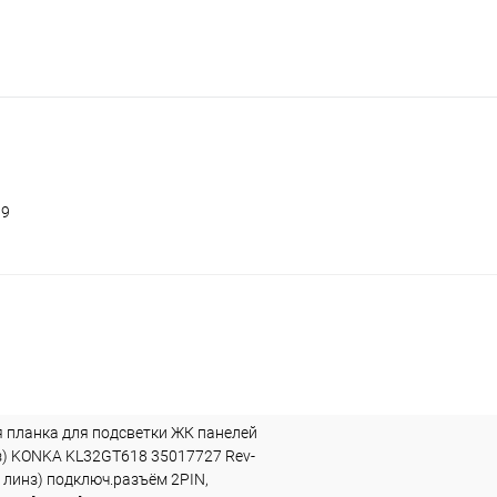
19
 планка для подсветки ЖК панелей
нз) KONKA KL32GT618 35017727 Rev-
0 линз) подключ.разъём 2PIN,