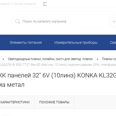
Возврат и обмен товаров
5
Элементы питания
Измерительные приборы
Све
•
•
Светодиодные планки, линейки, скотч для светод. планок
Планки с
L32GT618 35017727 Rev-00 (644 мм, 10 линз) подключ.разъём 2PIN, платформ
К панелей 32" 6V (10линз) KONKA KL32G
ма метал
ХАРАКТЕРИСТИКИ
ПОХОЖИЕ ТОВАРЫ