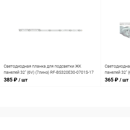
В корзину
Сравнение
Сравнение
В наличии: 4шт.
В избранное
В избранн
Светодиодная планка для подсветки ЖК
Светодиодна
панелей 32" (6V) (7линз) RF-BS320E30-0701S-17
панелей 32" 
(588 мм, 7 линз)
(590х10 мм, 
385 ₽
365 ₽
/ шт
/ шт
Uпит. св/д=6
В корзину
Сравнение
Сравнение
В наличии: 2шт.
В избранное
В избранн