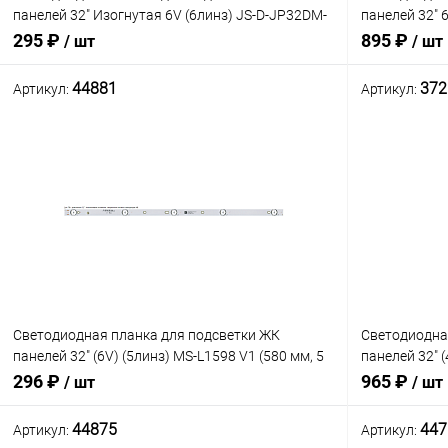
панелей 32" Изогнутая 6V (6линз) JS-D-JP32DM-
панелей 32" 6
061EC, E32DM1000 (Замена MS-L2082, MS-L3655
Rev0.2 (комп
295 ₽
895 ₽
/ шт
/ шт
V1) (580х15мм) платформа
6916L-1975A
44881
372
Артикул:
Артикул:
В корзину
Сравнение
Сравнение
В наличии: 10шт.
В избранное
В избранн
Светодиодная планка для подсветки ЖК
Светодиодна
панелей 32" (6V) (5линз) MS-L1598 V1 (580 мм, 5
панелей 32" (
линз)
(пара 1+1) M
296 ₽
965 ₽
/ шт
/ шт
3PIN гн. сбок
44875
447
Артикул:
Артикул: