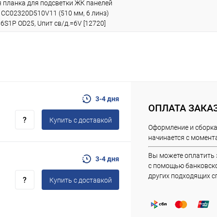
 планка для подсветки ЖК панелей
) CC02320D510V11 (510 мм, 6 линз)
S1P OD25, Uпит св/д.=6V [12720]
3-4 дня
ОПЛАТА ЗАКА
Купить c доставкой
Оформление и сборка
начинается с момента
Вы можете оплатить 
3-4 дня
с помощью банковско
других подходящих с
Купить c доставкой