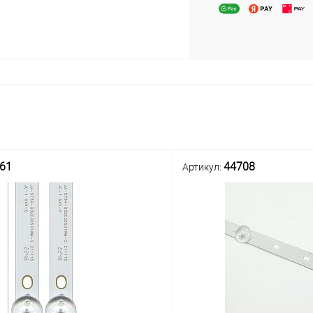
61
44708
Артикул: