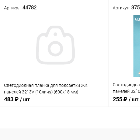
44782
375
Артикул:
Артикул:
В корзину
Сравнение
Сравнение
В наличии: 3шт.
В избранное
В избранн
Светодиодна
Светодиодная планка для подсветки ЖК
панелей 32" 
панелей 32" 3V (10линз) (600х18 мм)
V2)
483 ₽
255 ₽
/ шт
/ шт
В корзину