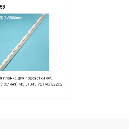
58
В корзину
В корз
Сравнение
В наличии: 10шт.
В нал
ое
В избранное
я планка для подсветки ЖК
6V (6линз) MS-L1343 V2 (MS-L2202
В корзину