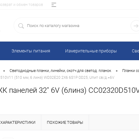
Возврат и обмен товаров
5
Элементы питания
Измерительные приборы
Све
•
•
Светодиодные планки, линейки, скотч для светод. планок
Планки с
510V11 (510 мм, 6 линз) WD32E20 2Х6 6S1P OD25, Uпит св/д.=6V
К панелей 32" 6V (6линз) CC02320D510V
ХАРАКТЕРИСТИКИ
ПОХОЖИЕ ТОВАРЫ