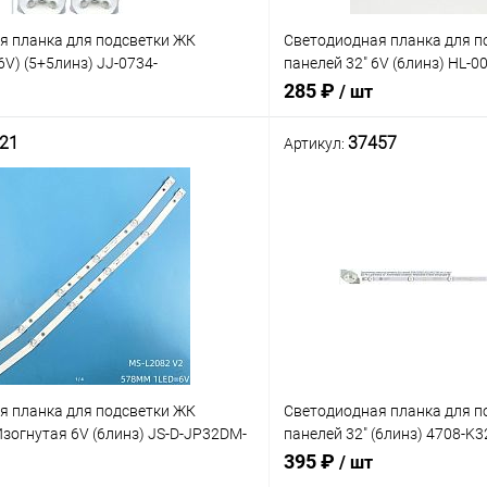
я планка для подсветки ЖК
Светодиодная планка для п
6V) (5+5линз) JJ-0734-
панелей 32" 6V (6линз) HL-
S (2 планки по 563 мм 5 линз)
2*6 E466015 (575 мм, 6 линз
285 ₽
/ шт
21
37457
Артикул:
В корзину
В корз
Сравнение
В наличии: 4шт.
ое
В нал
В избранное
я планка для подсветки ЖК
Светодиодная планка для п
Изогнутая 6V (6линз) JS-D-JP32DM-
панелей 32" (6линз) 4708-
M1000 (Замена MS-L2082, MS-L3655
(584 мм, 6 линз) K320WDC1 
395 ₽
/ шт
мм) платформа
(K3210WDC117A059 X-C72-K