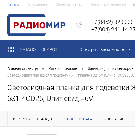
Каталог
О компании
Обратная связь
Прайс лист (Наличие)
+7(8452) 320-330
+7(904) 241-14-2
КАТАЛОГ ТОВАРОВ
Электронные компоненты
•
•
Главная страница
Каталог товаров
Запчасти для телевизоров
Светодиодная планка для подсветки ЖК панелей 32" 6V (6линз) CC02320D
Светодиодная планка для подсветки Ж
6S1P OD25, Uпит св/д.=6V
ВЕРНУТЬСЯ В РАЗДЕЛ
ОБЗОР ТОВАРА
ОПИСАНИЕ