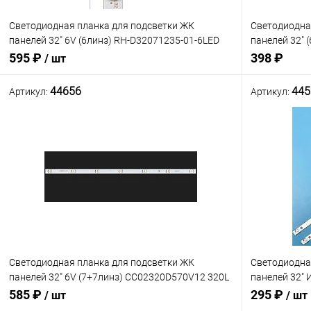
Светодиодная планка для подсветки ЖК
Светодиодна
панелей 32" 6V (6линз) RH-D32071235-01-6LED
панелей 32" (
(планка 590х12мм)
D32030501AM-
595 ₽
398 ₽
/ шт
44656
445
Артикул:
Артикул:
В корзину
Сравнение
Сравнение
В наличии: 4шт.
В избранн
В избранное
Светодиодная планка для подсветки ЖК
Светодиодна
панелей 32" 6V (7+7линз) CC02320D570V12 320L
панелей 32" 
32E9 7S1P 2x7 (комплект из 2шт)
061EC, E32D
585 ₽
295 ₽
/ шт
/ шт
V1) (580х15