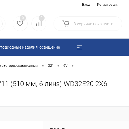
Вход
Регистрация
0
0
В корзине
пока
пусто
тодиодные изделия, освещение
•
•
•
о светорассеивателями
32"
6V
11 (510 мм, 6 линз) WD32E20 2Х6