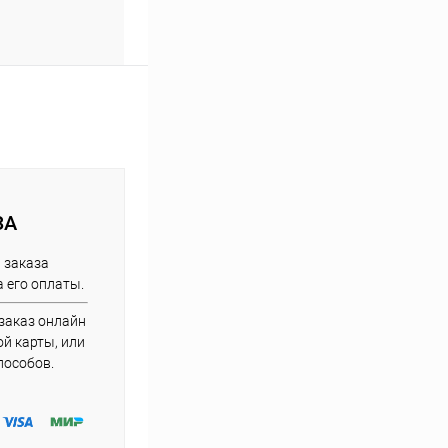
ЗА
 заказа
 его оплаты.
заказ онлайн
й карты, или
пособов.