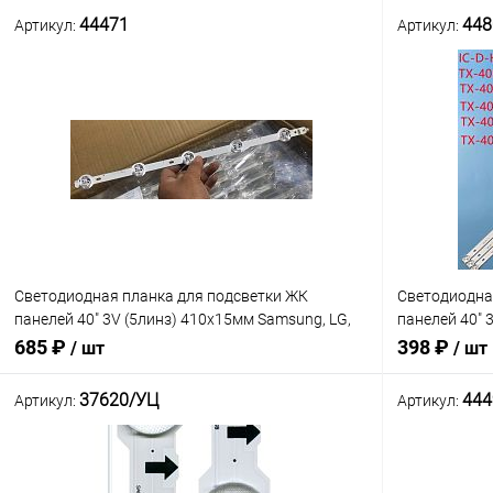
44471
448
Артикул:
Артикул:
Светодиодная планка для подсветки ЖК
Светодиодна
панелей 40" 3V (5линз) 410х15мм Samsung, LG,
панелей 40" 
SVS400A89_REV10_5LED_140124
мм, 8 линз)
685 ₽
398 ₽
/ шт
/ шт
37620/УЦ
444
Артикул:
Артикул:
В корзину