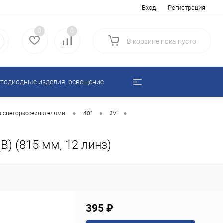
Вход
Регистрация
0
0
В корзине
пока
пусто
тодиодные изделия, освещение
•
•
•
о светорассеивателями
40"
3V
) (815 мм, 12 линз)
395 ₽