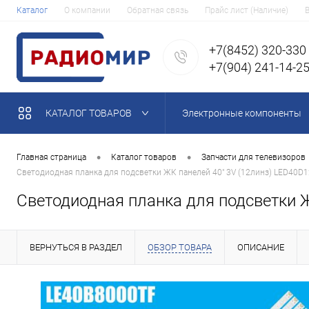
Каталог
О компании
Обратная связь
Прайс лист (Наличие)
+7(8452) 320-330
+7(904) 241-14-2
КАТАЛОГ ТОВАРОВ
Электронные компоненты
•
•
Главная страница
Каталог товаров
Запчасти для телевизоров
Светодиодная планка для подсветки ЖК панелей 40" 3V (12линз) LED40D12
Светодиодная планка для подсветки ЖК
ВЕРНУТЬСЯ В РАЗДЕЛ
ОБЗОР ТОВАРА
ОПИСАНИЕ