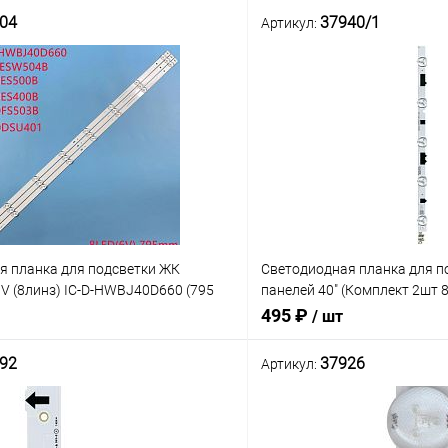
04
37940/1
Артикул:
я планка для подсветки ЖК
Светодиодная планка для п
3V (8линз) IC-D-HWBJ40D660 (795
панелей 40" (Комплект 2шт 
2013SVS40F REV1.9 /2013SV
495 ₽
/ шт
2013SVS40F-L
92
37926
Артикул:
В корзину
В корз