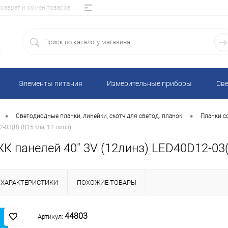
Возврат и обмен товаров
5
Элементы питания
Измерительные приборы
Све
•
•
Светодиодные планки, линейки, скотч для светод. планок
Планки с
-03(B) (815 мм, 12 линз)
 панелей 40" 3V (12линз) LED40D12-03(B
ХАРАКТЕРИСТИКИ
ПОХОЖИЕ ТОВАРЫ
44803
Артикул: