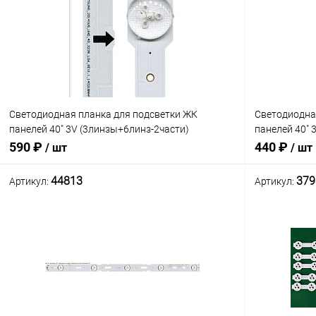
Сравнение
Сравнение
В наличии: 1шт.
В избранное
В избранн
Светодиодная планка для подсветки ЖК
Светодиодна
панелей 40" 3V (3линзы+6линз-2части)
панелей 40" 
2014SVS_UHD_40_3228_REV1.1 (836мм, 9 линз) 9
400DCA-R1/D
590 ₽
440 ₽
/ шт
/ шт
светодиодов с линзами платформ
D4GE-400DCA
44813
379
Артикул:
Артикул:
В корзину
Сравнение
Сравнение
В наличии: 1шт.
В избранное
В избранн