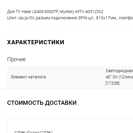
Для TV Haier LE40K5000TF, Mystery MTV-4031LTA2
Uпит. св/д=3V, разъем подключения 3PIN шт., 815х17мм., платф
ХАРАКТЕРИСТИКИ
Прочие
Светодиодная
Элемент каталога
40" 3V (12лин
[17208]
СТОИМОСТЬ ДОСТАВКИ
СДЭК (Склад СДЭК)