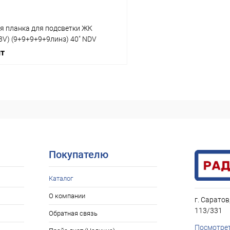
я планка для подсветки ЖК
(3V) (9+9+9+9+9линз) 40" NDV
лект из 5 планок по 354 мм 9 линз)
шт
х10мм/ 45свето
В корзину
В наличии: 1шт.
ое
Покупателю
Каталог
О компании
г. Саратов
113/331
Обратная связь
Посмотрет