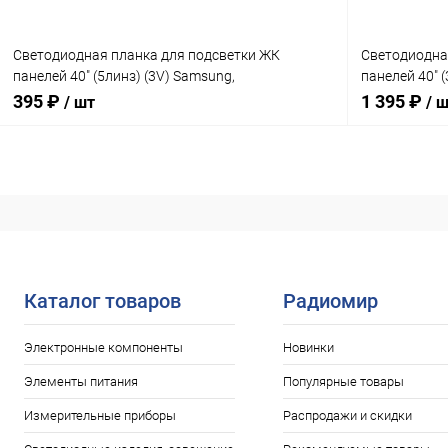
Светодиодная планка для подсветки ЖК
Светодиодна
панелей 40" (5линз) (3V) Samsung,
панелей 40" 
2013ARC40_3228N1_5_REV1.1 (428 мм 5 линз)
REV1.0 (комп
395 ₽
1 395 ₽
/ шт
/ 
Uпит. св/д=3V
2PIN/ 354мм
В корзину
Сравнение
Сравнение
В наличии: 4шт.
В избранное
В избранн
Каталог товаров
Радиомир
Электронные компоненты
Новинки
Элементы питания
Популярные товары
Измерительные приборы
Распродажи и скидки