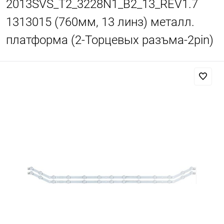
2013SVS_T2_3228N1_B2_13_REV1.7
1313015 (760мм, 13 линз) металл.
платформа (2-Торцевых разъма-2pin)