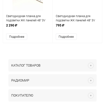
Светодиодная планка для
Светодиодная планка для
подсветки ЖК панелей 48" 3V
подсветки ЖК панелей 48" 3V
(4+4линзы) V5DN-480SMB-R3 +
(6линз+3линзы) D4GE-480DCA-
2 290 ₽
795 ₽
V5DN-480SMA-R4 (940х10мм)
R3[14.03.17]+D4GE-480DCB-
SVS48 комплект из 4 планок
R3[14.03.17] разъем 2PIN (гн/
Подробнее
Подробнее
шт. сбоку)
КАТАЛОГ ТОВАРОВ
РАДИОМИР
ПОКУПАТЕЛЮ