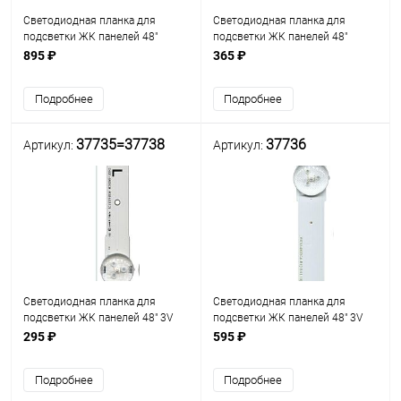
Светодиодная планка для
Светодиодная планка для
подсветки ЖК панелей 48"
подсветки ЖК панелей 48"
(6линз+5линз) V5DU-480DCA-
(8линз) LED48D8-03(D) (480 мм
895 ₽
365 ₽
R1/V5DU-480DCB-R1 (970 мм, 11
8 линз) Uпит свд=3V
линз), Комплект из 2-х планок,
Подробнее
Подробнее
Uпит. св/д=3V,
37735=37738
37736
Артикул:
Артикул:
Светодиодная планка для
Светодиодная планка для
подсветки ЖК панелей 48" 3V
подсветки ЖК панелей 48" 3V
(3линзы-1часть) Samsung
(5линз) V5DU-480DCA-
295 ₽
595 ₽
2014SVS48F _
R1(15.01.10) GC3V0 4pin
3228_R03_REV1.0_131119NHF
,Uпит.св/д=3V, 443ммх17мм,
Подробнее
Подробнее
(E88441 94V-0 1541-1 CEM-3-D
платформа фольгирован
034S63