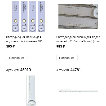
Светодиодная планка для
Светодиодная планка для подсветк
подсветки ЖК панелей 48"
панелей 48" (6линз+5линз) (планка из
(5линз) TCL 48" (3V) CRH-
частей)
595 ₽
985 ₽
B483535T05114BJ-Rev1.2B (521
S_5U75_48_FL_R6_REV1.2_141122_L
мм 5 линз)
+ S_5U75_48_FL_L5_REV
Подробнее
Подробнее
45010
44761
Артикул:
Артикул: