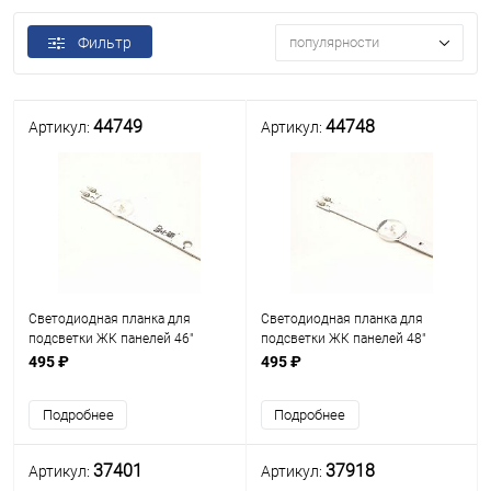
Фильтр
популярности
44749
44748
Артикул:
Артикул:
Светодиодная планка для
Светодиодная планка для
подсветки ЖК панелей 46"
подсветки ЖК панелей 48"
(5линз) LUMENS D3GE-460SMB-
(4линзы) V5DN-480SMB-R3
495 ₽
495 ₽
R1 (13.05.02) Uпит. св/д=3V
(15.06.02) Uпит. св/д=3V
Подробнее
Подробнее
37401
37918
Артикул:
Артикул: