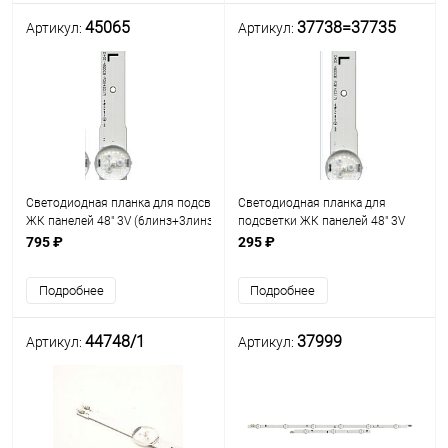
45065
37738=37735
Артикул:
Артикул:
Светодиодная планка для подсветки
Светодиодная планка для
ЖК панелей 48" 3V (6линз+3линзы)
подсветки ЖК панелей 48" 3V
2014SVS48F_3228_R03_REV1.0
(3линзы-1часть) LUMENS D4GE-
795 ₽
295 ₽
(1000мм, 9 линз)
480DCB-R3 (14.03.17) HJC3 94V-
Samsung_2014SVS48F_3228_L06_REV1
0 (2014SVS48F _
Подробнее
Подробнее
3228_R03_REV1.0_131119NH
44748/1
37999
Артикул:
Артикул: