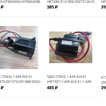
75/KFS60455A/KFS60455B/LOT620/TVC421/HR7690)
HR7439/3141006/50270126/5382T/B
HR
 ₽
385 ₽
39
В корзину
В корзину
нение
Сравнение
Сра
В наличии: 1шт.
В наличии: 1шт.
В
анное
избранное
изб
 (TDKS) 1-439-332-41
ТДКС (TDKS) 1-439-423-61
61
370/001373/001388/003248/003249/003250/003252/006797/02669
(HR7337/1-439-423-51/1-439-
20
332-42/40100Y/440408/66E071/7260748/7265796/F3925/HR64
423-61/1-439-423-62) SONY
 ₽
485 ₽
39
2540