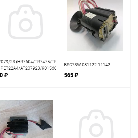
2079/23 (HR7604/TR7475/TR7443/TR180/4104AD/RO266/PET22-A5/
BSC73W 031122-11142
027/2401204095/32335/32336/32339/400112/401483/40400R/440
/PET22A4/AT207923/90156C/312813831084/312813831083/312813
0 ₽
565 ₽
В корзину
В корзину
внение
Сравнение
В наличии: 1шт.
В наличии: 1шт.
В
В
ранное
избранное