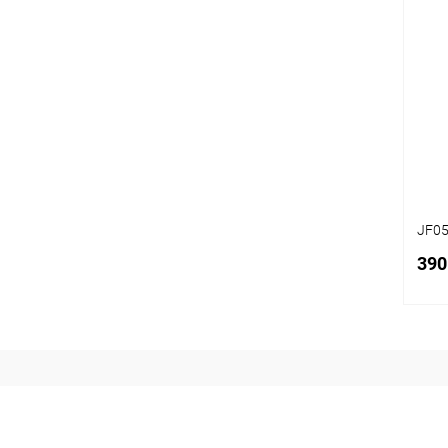
Срав
В
избр
JF05
390
Срав
В
избр