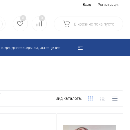
Вход
Регистрация
0
0
В корзине
пока
пусто
тодиодные изделия, освещение
Вид каталога: