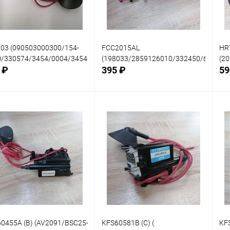
03 (090503000300/154-
FCC2015AL
HR
O/330574/3454/0004/34540004/CT2000/CTV2034/CTV2177GR/CTV5
(198033/2859126010/332450/63016
(2
 ₽
395 ₽
59
В корзину
В корзину
нение
Сравнение
Сра
В наличии: 1шт.
В наличии: 1шт.
В
анное
избранное
изб
0455A (B) (AV2091/BSC25-
KFS60581B (С) (
KFS