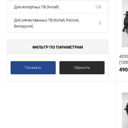
Для импортных ТВ (Китай)
108
Для отечественных ТВ (Китай, Россия,
3
Белорусия)
ФИЛЬТР ПО ПАРАМЕТРАМ
4030
(100
Показать
Сбросить
45/4
490
Срав
В
избр