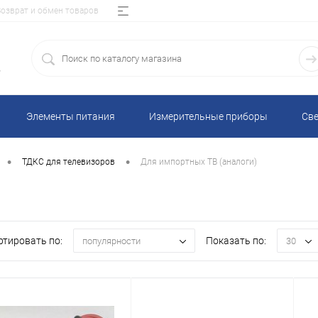
Возврат и обмен товаров
5
Элементы питания
Измерительные приборы
Све
•
•
ТДКС для телевизоров
Для импортных ТВ (аналоги)
ртировать по:
Показать по:
популярности
30