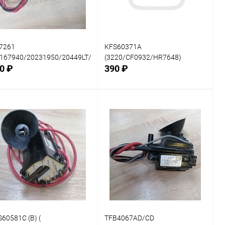
7261
KFS60371A
132/CX510AV/DNFFA2003/HR7444)
2/821049/BSC0508/BSC2408009/FCC2015AL/KT7010/HR7083)
0167940/20231950/20449LT/36ML02/4614522/DTA1417VF/FCV1410E
(3220/CF0932/HR7648)
0 ₽
390 ₽
В корзину
В корзину
внение
Сравнение
В наличии: 1шт.
В наличии: 1шт.
В
В
ранное
избранное
60581C (B) (
TFB4067AD/CD