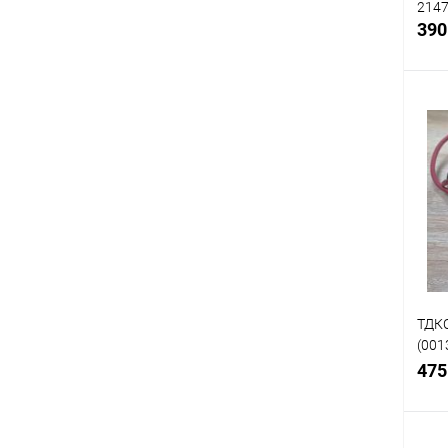
214
390
Срав
В
избр
ТДКС
(001
439-
475