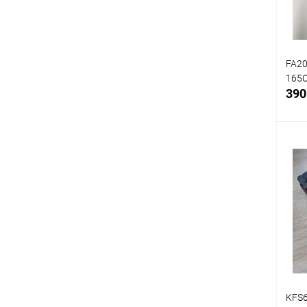
FA20
165
390
Срав
В
избр
KFS6