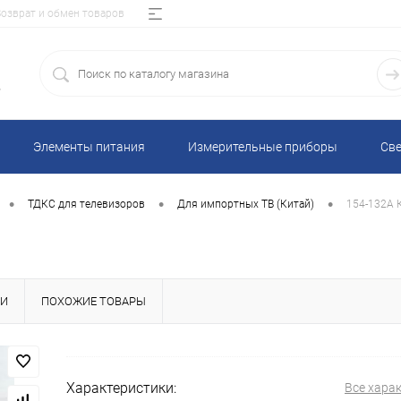
Возврат и обмен товаров
5
Элементы питания
Измерительные приборы
Све
•
•
•
ТДКС для телевизоров
Для импортных ТВ (Китай)
154-132A 
КИ
ПОХОЖИЕ ТОВАРЫ
Характеристики:
Все хара