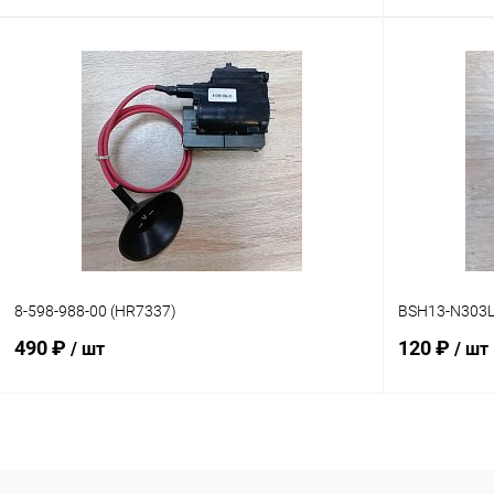
В корзину
Сравнение
Сравнение
В наличии: 1шт.
В избранное
В избранн
8-598-988-00 (HR7337)
BSH13-N303L
490 ₽
120 ₽
/ шт
/ шт
В корзину