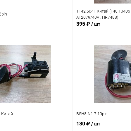
1142.5041 Китай (140.10406 
8pin
AT2079/40V , HR7488)
395 ₽
/ шт
В корзину
В корз
Сравнение
В наличии: 1шт.
В нал
ое
В избранное
 Китай
BSH8-N1-7 10pin
130 ₽
/ шт