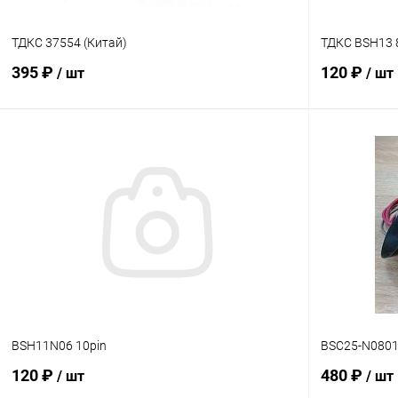
ТДКС 37554 (Китай)
ТДКС BSH13 
395 ₽
120 ₽
/ шт
/ шт
В корзину
Сравнение
Сравнение
В наличии: 1шт.
В избранное
В избранн
BSH11N06 10pin
BSC25-N0801
120 ₽
480 ₽
/ шт
/ шт