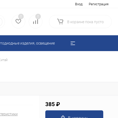
Вход
Регистрация
0
0
В корзине
пока
пусто
тодиодные изделия, освещение
Китай
385 ₽
ктеристики