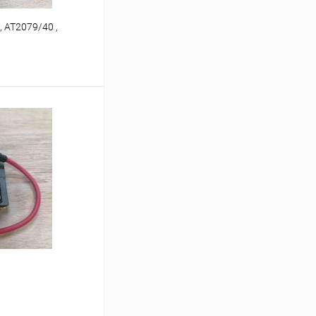
, AT2079/40 ,
ину
ичии: 1шт.