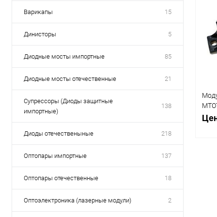
Варикапы
15
Динисторы
5
Диодные мосты импортные
85
Диодные мосты отечественные
21
Мод
Супрессоры (Диоды защитные
МТОТ
138
импортные)
г.в.
Цен
Диоды отечественыные
218
Оптопары импортные
137
Срав
В
Оптопары отечественные
18
избр
Оптоэлектроника (лазерные модули)
2