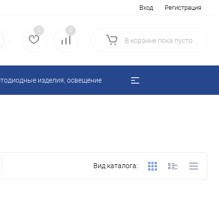
Вход
Регистрация
0
0
В корзине
пока
пусто
тодиодные изделия, освещение
Вид каталога: