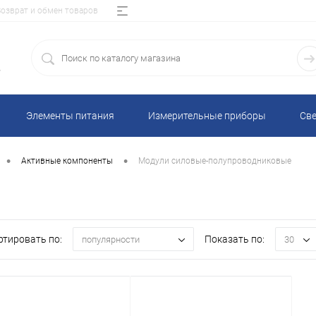
Возврат и обмен товаров
5
Элементы питания
Измерительные приборы
Све
•
•
Активные компоненты
Модули силовые-полупроводниковые
ртировать по:
Показать по:
популярности
30