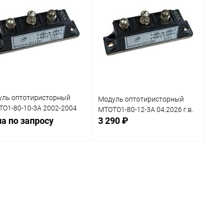
уль оптотиристорный
Модуль оптотиристорный
О1-80-10-3А 2002-2004
МТОТО1-80-12-3А 04.2026 г.в.
а по запросу
3 290 ₽
К
нение
сравнению
Нет в наличии
Нет в наличии
В
анное
избранное