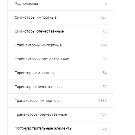
Радиолампы
5
Симисторы импортные
127
Симисторы отечественные
13
Стабилитроны импортные
194
Стабилитроны отечественные
89
Тиристоры импортные
54
Тиристоры отечественные
52
Транзисторы импортные
2339
Транзисторы отечественные
407
Фоточувствительные элементы
65