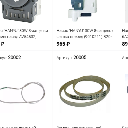
анное
избранное
изб
с "HANYU" 30W 3-защелки
Насос "HANYU" 30W 8-защелок
На
мы назад AV54532,
фишка вперед (9010211) B20-
6A
24UN, B20-6A, 0,3A, 240-
6A01, 0,3A, 240-250VAC.
вп
 ₽
965 ₽
89
AC. материал: металл,
материал: металл, пластик
(90
тик
20002
20005
кул:
Артикул:
Ар
В корзину
В корзину
нение
Сравнение
Сра
В наличии: 1шт.
В наличии: 1шт.
В
анное
избранное
изб