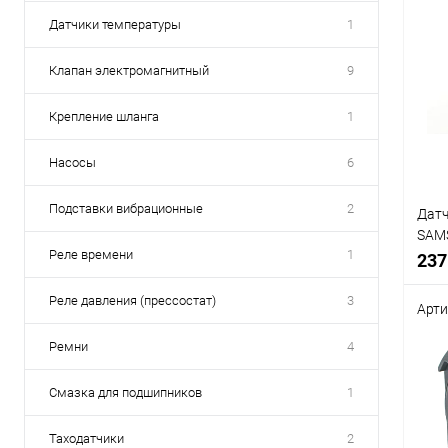
Датчики температуры
1
Клапан электромагнитный
9
Крепление шланга
1
Насосы
6
Подставки вибрационные
2
Датч
SAM
Реле времени
1
подх
237
L=30
стир
Реле давления (прессостат)
3
Арти
нож
Соп
Ремни
4
Смазка для подшипников
1
Срав
В
Таходатчики
2