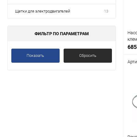
избр
Щетки для электродвигателей
13
Насо
ФИЛЬТР ПО ПАРАМЕТРАМ
клем
PMP5
685
250V
Показать
Сбросить
плас
Арти
Срав
В
избр