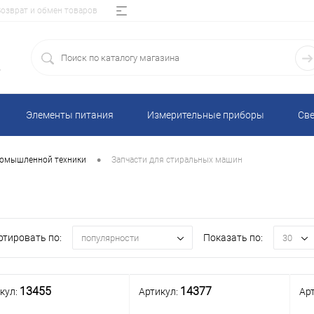
Возврат и обмен товаров
5
Элементы питания
Измерительные приборы
Све
•
ромышленной техники
Запчасти для стиральных машин
ртировать по:
Показать по:
популярности
30
13455
14377
кул:
Артикул:
Ар