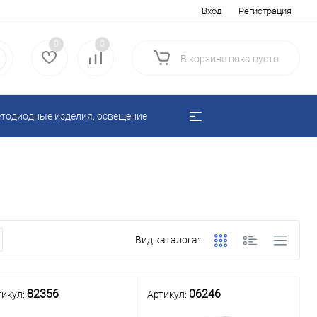
Вход
Регистрация
0
0
В корзине
пока
пусто
тодиодные изделия, освещение
Вид каталога:
82356
06246
тикул:
Артикул: