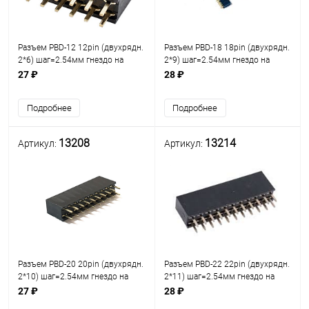
Разъем PBD-12 12pin (двухрядн.
Разъем PBD-18 18pin (двухрядн.
2*6) шаг=2.54мм гнездо на
2*9) шаг=2.54мм гнездо на
плату /ответная часть PLD-12
плату /ответная часть PLD-18
27 ₽
28 ₽
(2х6) разъём штыревой
(2х9) разъём штыревой
Двухрядный на плату 12pin
Двухрядный на плату 18pin
Подробнее
Подробнее
13208
13214
Артикул:
Артикул:
Разъем PBD-20 20pin (двухрядн.
Разъем PBD-22 22pin (двухрядн.
2*10) шаг=2.54мм гнездо на
2*11) шаг=2.54мм гнездо на
плату /ответная часть PLD-20
плату /ответная часть PLD-22
27 ₽
28 ₽
(2х10) разъём штыревой
(2х11) разъём штыревой