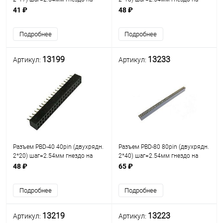
плату /ответная часть PLD-34
плату /ответная часть PLD-36
41 ₽
48 ₽
(2х17) разъём штыревой
(2х18) разъём штыревой
Двухрядный на плату 34pin
Двухрядный на плату 36pin
Подробнее
Подробнее
13199
13233
Артикул:
Артикул:
Разъем PBD-40 40pin (двухрядн.
Разъем PBD-80 80pin (двухрядн.
2*20) шаг=2.54мм гнездо на
2*40) шаг=2.54мм гнездо на
плату (PBD40 (PBD 2x20)/
плату
48 ₽
65 ₽
ответная часть PLD-40 (2х20)
разъём штыревой Двухрядный
Подробнее
Подробнее
на плату 40p
13219
13223
Артикул:
Артикул: