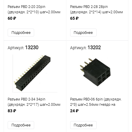
Разъем PBD 2-20 20pin
Разъем PBD 2-28 28pin
(двухрядн. 2*2*10) шаг=2.00мм
(двухрядн. 2*2*14) шаг=2.00мм
гнездо на плату/ответная часть
гнездо на плату/ответная часть
60 ₽
65 ₽
PLD2-20 (2х2х10) разъём
PLD2-28 (2х2х14) разъём
штыревой Двухрядный на
штыревой Двухрядный на
Подробнее
Подробнее
плату 20pin
плату 28pin
13230
13202
Артикул:
Артикул:
Разъем PBD 2-34 34pin
Разъем PBD-06 6pin (двухрядн.
(двухрядн. 2*2*17) шаг=2.00мм
2*3) шаг=2.54мм гнездо на
гнездо на плату/ответная часть
плату (PBD06) /ответная часть
83 ₽
24 ₽
PLD2-34 (2х2х17) разъём
PLD-06 (2х3) разъём штыревой
штыревой Двухрядный на
Двухрядный на плату 6pin
Подробнее
Подробнее
плату 34pin