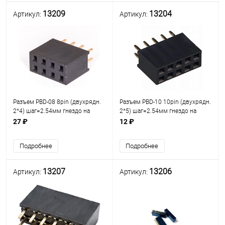
13209
13204
Артикул:
Артикул:
Разъем PBD-08 8pin (двухрядн.
Разъем PBD-10 10pin (двухрядн.
2*4) шаг=2.54мм гнездо на
2*5) шаг=2.54мм гнездо на
плату /ответная часть PLD-08
плату /ответная часть PLD-10
27 ₽
12 ₽
(2х4) разъём штыревой
(2х5) разъём штыревой
Двухрядный на плату 8pin
Двухрядный на плату 10pin
Подробнее
Подробнее
13207
13206
Артикул:
Артикул: