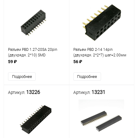
Разъем PBD 1.27-20SA 20pin
Разъем PBD 2-14 14pin
(двухрядн. 2*10) SMD
(двухрядн. 2*2*7) шаг=2.00мм
шаг=1.27мм гнездо на плату
гнездо на плату/ответная часть
59 ₽
56 ₽
PLD2-14 (2х2х7) разъём
штыревой Двухрядный на
Подробнее
Подробнее
плату 14pin
13226
13231
Артикул:
Артикул: