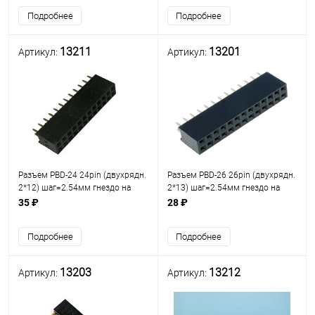
Двухрядный на плату 20pin
Двухрядный на плату 22pin
Подробнее
Подробнее
13211
13201
Артикул:
Артикул:
Разъем PBD-24 24pin (двухрядн.
Разъем PBD-26 26pin (двухрядн.
2*12) шаг=2.54мм гнездо на
2*13) шаг=2.54мм гнездо на
плату /ответная часть PLD-24
плату
35 ₽
28 ₽
(2х12) разъём штыревой
Двухрядный на плату 24pin
Подробнее
Подробнее
13203
13212
Артикул:
Артикул: