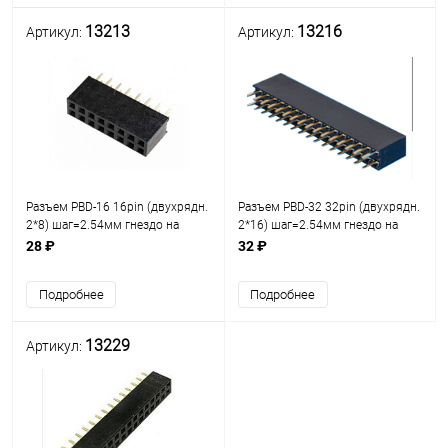
13213
13216
Артикул:
Артикул:
Разъем PBD-16 16pin (двухрядн.
Разъем PBD-32 32pin (двухрядн.
2*8) шаг=2.54мм гнездо на
2*16) шаг=2.54мм гнездо на
плату /ответная часть PLD-16
плату /ответная часть PLD-32
28 ₽
32 ₽
(2х8) разъём штыревой
(2х16) разъём штыревой
Двухрядный на плату 16pin
Двухрядный на плату 32pin
Подробнее
Подробнее
13229
Артикул: