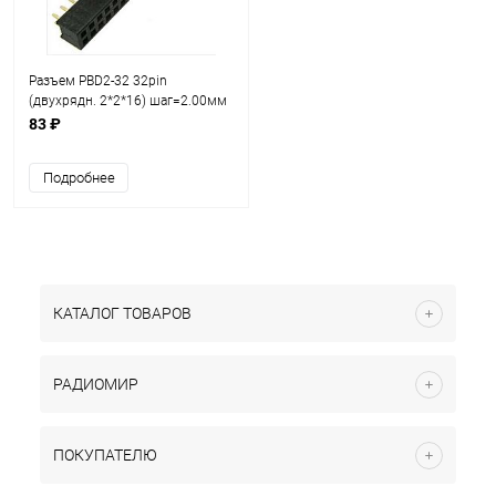
Разъем PBD2-32 32pin
(двухрядн. 2*2*16) шаг=2.00мм
гнездо на плату/ответная часть
83 ₽
PLD2-32 (2х2х16) разъём
штыревой Двухрядный на
Подробнее
плату 32pin
КАТАЛОГ ТОВАРОВ
РАДИОМИР
ПОКУПАТЕЛЮ