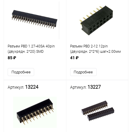
Разъем PBD 1.27-40SA 40pin
Разъем PBD 2-12 12pin
(двухрядн. 2*20) SMD
(двухрядн. 2*2*6) шаг=2.00мм
шаг=1.27мм гнездо на плату
гнездо на плату/ответная часть
85 ₽
41 ₽
PLD2-12 (2х2х6) разъём
штыревой Двухрядный на
Подробнее
Подробнее
плату 12pin
13224
13227
Артикул:
Артикул: