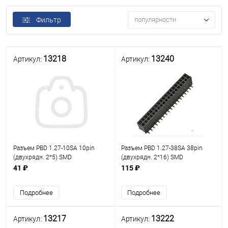
Фильтр
популярности
13218
13240
Артикул:
Артикул:
Разъем PBD 1.27-10SA 10pin
Разъем PBD 1.27-38SA 38pin
(двухрядн. 2*5) SMD
(двухрядн. 2*16) SMD
шаг=1.27мм гнездо на плату
шаг=1.27мм гнездо на плату
41 ₽
115 ₽
Подробнее
Подробнее
13217
13222
Артикул:
Артикул: