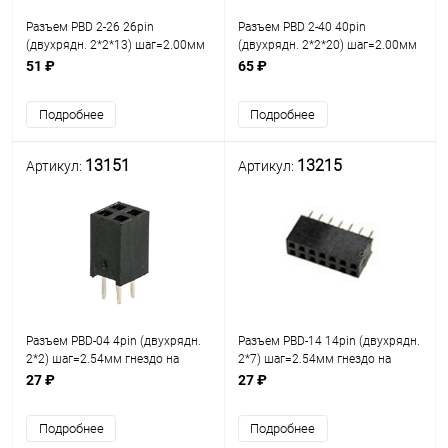
Разъем PBD 2-26 26pin
Разъем PBD 2-40 40pin
(двухрядн. 2*2*13) шаг=2.00мм
(двухрядн. 2*2*20) шаг=2.00мм
гнездо на плату/ответная часть
гнездо на плату/ответная часть
51 ₽
65 ₽
PLD2-26 (2х2х13) разъём
PLD2-40 (2х2х20) разъём
штыревой Двухрядный на
штыревой Двухрядный на
Подробнее
Подробнее
плату 26pin
плату 40pin
13151
13215
Артикул:
Артикул:
Разъем PBD-04 4pin (двухрядн.
Разъем PBD-14 14pin (двухрядн.
2*2) шаг=2.54мм гнездо на
2*7) шаг=2.54мм гнездо на
плату /ответная часть PLD-04
плату /ответная часть PLD-14
27 ₽
27 ₽
(2х2) разъём штыревой
(2х7) разъём штыревой
Двухрядный на плату 4pin
Двухрядный на плату 14pin
Подробнее
Подробнее